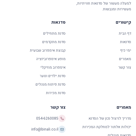
למעלה מעשור של סדנאות חוויתיות,
מעשירות ומגבשות.
קישורים
סדנאות
דף הבית
סדנת מתחילים
סדנאות
סדנת מתקדמים
ימי כיף
קבוצת אימפרוב שבועית
מאמרים
מופע אימפרוביזציה
צור קשר
אימפרוב מוזיקלי
סדנת ילדים ונוער
סדנת פיתוח מנהלים
סדנת מכירות
מאמרים
צור קשר
מדריך לניצול נכון של הסדנא
054-6260085
יכולות אלתור למחלקת המכירות
info@binali.co.il
סדנאות מנהלים