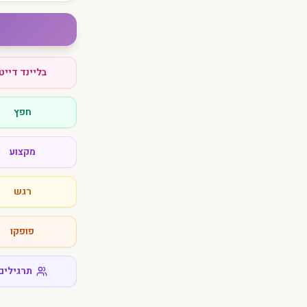
בליינד דייט
חפץ
מקצוע
רגש
פופקו
תרגילים