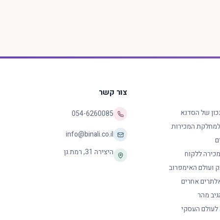
צור קשר
נכון של הסדנא
054-6260085
 למחלקת המכירות
info@binali.co.il
ם
היצירה 31
,
רמת גן
כירה ללקוח
ק ועולם האימפרוב
לתרים אחרים
גיב מהר
 לעולם העסקי