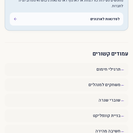
מחפשים פעילות כזו לצוות או לארגון? ראו סדנאות גיבוש ואימפרוביזציה
לחברות.
לסדנאות לארגונים
עמודים קשורים
←
תרגילי חימום
←
משחקים למנהלים
←
שוברי שגרה
←
בניית קונפליקט
←
חשיבה מהירה