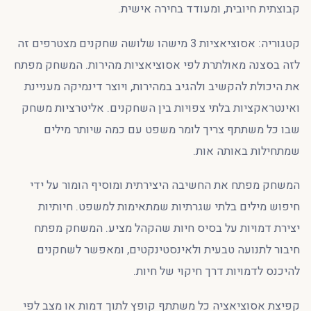
קבוצתית חיובית, ומעודד בחירה אישית.
קטגוריה: אסוציאציות 3 מישהו שלושה שחקנים מצטרפים זה
לזה בסצנה מאולתרת לפי אסוציאציות מהירות. המשחק מפתח
את היכולת להקשיב ולהגיב במהירות, ויוצר דינמיקה מעניינת
ואינטראקציות בלתי צפויות בין השחקנים. אליטרציות משחק
שבו כל משתתף צריך לומר משפט עם כמה שיותר מילים
שמתחילות באותה אות.
המשחק מפתח את החשיבה היצירתית ומוסיף הומור על ידי
חיפוש מילים בלתי שגרתיות שמתאימות למשפט. חיותיות
יצירת דמויות על בסיס חיות שהקהל מציע. המשחק מפתח
חיבור לתנועה טבעית ולאינסטינקטים, ומאפשר לשחקנים
להיכנס לדמויות דרך חיקוי של חיות.
קפיצת אסוציאציה כל משתתף קופץ לתוך דמות או מצב לפי