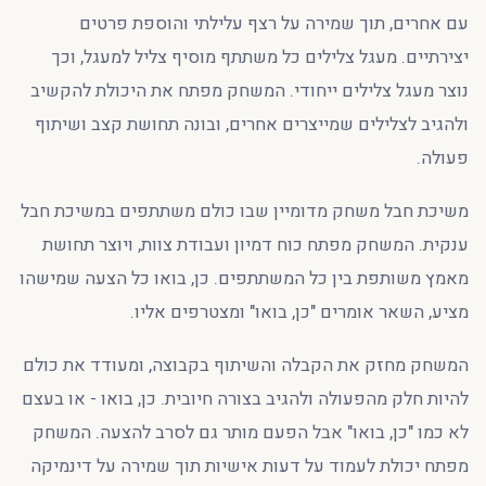
עם אחרים, תוך שמירה על רצף עלילתי והוספת פרטים
יצירתיים. מעגל צלילים כל משתתף מוסיף צליל למעגל, וכך
נוצר מעגל צלילים ייחודי. המשחק מפתח את היכולת להקשיב
ולהגיב לצלילים שמייצרים אחרים, ובונה תחושת קצב ושיתוף
פעולה.
משיכת חבל משחק מדומיין שבו כולם משתתפים במשיכת חבל
ענקית. המשחק מפתח כוח דמיון ועבודת צוות, ויוצר תחושת
מאמץ משותפת בין כל המשתתפים. כן, בואו כל הצעה שמישהו
מציע, השאר אומרים "כן, בואו" ומצטרפים אליו.
המשחק מחזק את הקבלה והשיתוף בקבוצה, ומעודד את כולם
להיות חלק מהפעולה ולהגיב בצורה חיובית. כן, בואו - או בעצם
לא כמו "כן, בואו" אבל הפעם מותר גם לסרב להצעה. המשחק
מפתח יכולת לעמוד על דעות אישיות תוך שמירה על דינמיקה