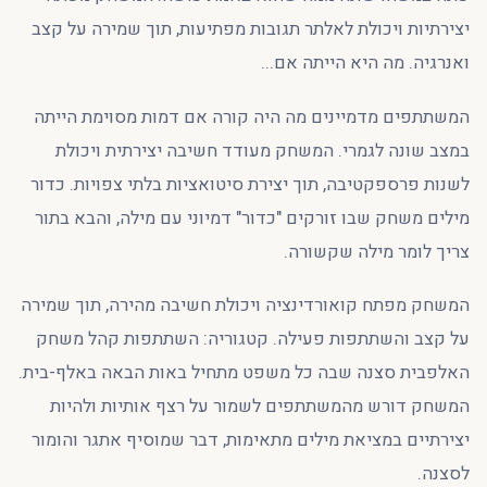
יצירתיות ויכולת לאלתר תגובות מפתיעות, תוך שמירה על קצב
ואנרגיה. מה היא הייתה אם...
המשתתפים מדמיינים מה היה קורה אם דמות מסוימת הייתה
במצב שונה לגמרי. המשחק מעודד חשיבה יצירתית ויכולת
לשנות פרספקטיבה, תוך יצירת סיטואציות בלתי צפויות. כדור
מילים משחק שבו זורקים "כדור" דמיוני עם מילה, והבא בתור
צריך לומר מילה שקשורה.
המשחק מפתח קואורדינציה ויכולת חשיבה מהירה, תוך שמירה
על קצב והשתתפות פעילה. קטגוריה: השתתפות קהל משחק
האלפבית סצנה שבה כל משפט מתחיל באות הבאה באלף-בית.
המשחק דורש מהמשתתפים לשמור על רצף אותיות ולהיות
יצירתיים במציאת מילים מתאימות, דבר שמוסיף אתגר והומור
לסצנה.