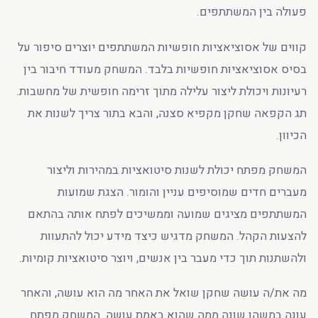
פעולה בין המשתתפים.
קווים של אסוציאציות חופשיות המשתתפים יוצרים סיפור על
בסיס אסוציאציות חופשיות בלבד. המשחק מעודד חיבור בין
רעיונות ויכולת ליצור עלילה מתוך זרימה חופשית של מחשבות.
תג הקפאה שחקן מקפיא סצנה, והבא בתור צריך לשנות את
הכיוון.
המשחק מפתח יכולת לשנות סיטואציות במהירות וליצור
מעברים חדים שמוסיפים עניין והומור. הצגת שמועות
המשתתפים מציגים שמועה וממשיכים לפתח אותה בהתאם
להצעות הקהל. המשחק מדגיש כיצד מידע יכול להתעוות
ולהשתנות תוך כדי מעבר בין אנשים, ויוצר סיטואציות קומיות.
מה את/ה עושה שחקן שואל את האחר מה הוא עושה, והאחר
עונה במשהו שונה ממה שהוא באמת עושה. המשחק מפתח