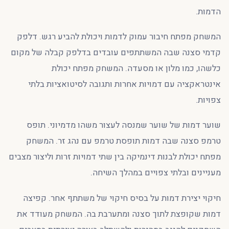
הדמות.
המשחק מפתח חיבור עמוק לדמות ויכולת להביע רגש. דלפק
קדמי סצנה שבה המשתתפים עובדים בדלפק קבלה של מקום
כלשהו, כמו מלון או מסעדה. המשחק מפתח יכולת
אינטראקציה עם דמויות אחרות ותגובה לסיטואציות בלתי
צפויות.
שוער דמות של שוער שמנסה לעצור משהו מדמיוני. תופס
טרמפ סצנה שבה דמות תופסת טרמפ עם נהג זר. המשחק
מפתח יכולת לבנות דינמיקה בין שתי דמויות זרות וליצור מצבים
מעניינים ובלתי צפויים במהלך השיחה.
חיקוי יצירת דמות על בסיס חיקוי של משתתף אחר. קפיצה
דמות שקופצת לתוך סצנה ומתערבת בה. המשחק מעודד את