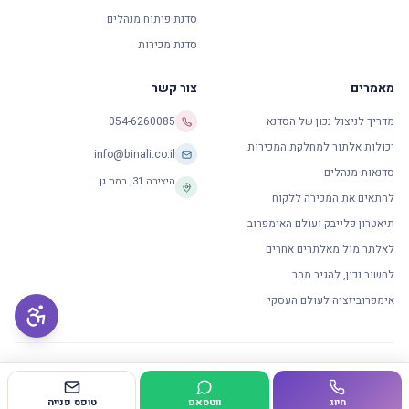
סדנת פיתוח מנהלים
סדנת מכירות
מאמרים
צור קשר
מדריך לניצול נכון של הסדנא
054-6260085
יכולות אלתור למחלקת המכירות
info@binali.co.il
סדנאות מנהלים
היצירה 31
,
רמת גן
להתאים את המכירה ללקוח
תיאטרון פלייבק ועולם האימפרוב
לאלתר מול מאלתרים אחרים
לחשוב נכון, להגיב מהר
אימפרוביזציה לעולם העסקי
תקנון האתר
|
פרטיות
© 2014 כל הזכויות שמורות למכון לאלתור
חיוג
ווטסאפ
טופס פנייה