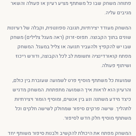
פתוחה משחק שבו כל משתתף מציע רעיון או פעולה והשאר
מגיבים עליה.
המשחק מעודד יצירתיות, תגובה ספונטנית, וקבלה של רעיונות
שונים בתוך הקבוצה. תפוס-זרוק (ראה מעגל צלילים) משחק
שבו יש להקפיץ ולהעביר תנועה או צליל במעגל. המשחק
מפתח קואורדינציה ותשומת לב לכל הקבוצה, ודורש ריכוז
ושיתוף פעולה.
שמועות כל משתתף מוסיף פרט לשמועה שעוברת בין כולם,
והרעיון הוא לראות איך השמועה מתפתחת. המשחק מדגיש
כיצד מידע משתנה ונע בין אנשים, ומוסיף הומור ויצירתיות
לתהליך. שישה פרקים סיפור שמחולק לשישה חלקים וכל
משתתף מוסיף חלק חדש לסיפור.
המשחק מפתח את היכולת להקשיב ולבנות סיפור משותף יחד