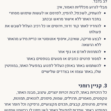
לב בלבד.
מבלי לגרוע מכלליות האמור, אין:
להעתיק, לשכפל, להפיץ, לפרסם או לעשות שימוש מסחרי
בתכני האתר ללא אישור מראש ובכתב
להחדיר לאתר קוד זדוני, וירוסים או כל רכיב העלול לשבש את
פעולתו
לבצע סריקה, שאיבה, איסוף אוטומטי או כריית מידע מהאתר
ללא הרשאה
להתחזות לאדם או גוף אחר
למסור פרטים כוזבים או מטעים בטפסים באתר
להשתמש באתר באופן העלול לפגוע במפעיל האתר, במוניטין
שלו, באתר עצמו או בצדדים שלישיים
3. קניין רוחני
כל הזכויות באתר, לרבות זכויות יוצרים, עיצוב, מבנה האתר,
טקסטים, מאמרים, תרגילים, שמות, סימנים, לוגואים, תמונות,
איורים, סרטונים, קבצים, תכנים מקצועיים, גרפיקה וכל חומר אחר
המופיע באתר, שייכות למפעיל האתר ו/או ניתנו לו ברישיון שימוש