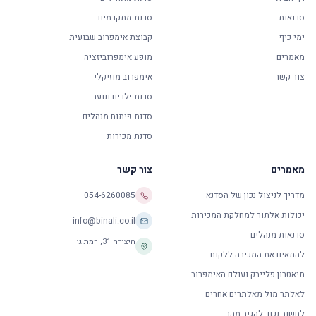
סדנאות
סדנת מתקדמים
ימי כיף
קבוצת אימפרוב שבועית
מאמרים
מופע אימפרוביזציה
צור קשר
אימפרוב מוזיקלי
סדנת ילדים ונוער
סדנת פיתוח מנהלים
סדנת מכירות
מאמרים
צור קשר
מדריך לניצול נכון של הסדנא
054-6260085
יכולות אלתור למחלקת המכירות
info@binali.co.il
סדנאות מנהלים
היצירה 31
,
רמת גן
להתאים את המכירה ללקוח
תיאטרון פלייבק ועולם האימפרוב
לאלתר מול מאלתרים אחרים
לחשוב נכון, להגיב מהר