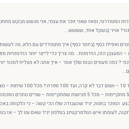
כירות הסטנדרטי, ומאז שאני זוכר את עצמי, אני מגשש מבקש מתחנן 
כור? אויר (בשקל אחד, שששש....
נים ואפילו כסף (ביותר כסף) איך מתמודדים עם הלא, מה לעשות 
– המעצבן הזה, הזדמנות... מה צריך כדי לייצר יותר הזדמנויות מ
ור ? כמה פעמים הבוס שלך אמר – איך אתה לא מצליח למכור יות
...
– מכל 10 פגישות – 5 מתקיימות – מכל 5 פגישות שמתקיימות – שניים נותנ
ע. המוכר בחנות, יגיד שהעבודה שלו הכי קשה – כי הלקוחה באה
קנה, לעומתו איש הטלמרקטינג בטלפון יגיד שאם ענו לך – אז בט