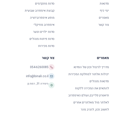
סדנאות
סדנת מתקדמים
ימי כיף
קבוצת אימפרוב שבועית
מאמרים
מופע אימפרוביזציה
צור קשר
אימפרוב מוזיקלי
סדנת ילדים ונוער
סדנת פיתוח מנהלים
סדנת מכירות
מאמרים
צור קשר
מדריך לניצול נכון של הסדנא
054-6260085
יכולות אלתור למחלקת המכירות
info@binali.co.il
סדנאות מנהלים
היצירה 31
,
רמת גן
להתאים את המכירה ללקוח
תיאטרון פלייבק ועולם האימפרוב
לאלתר מול מאלתרים אחרים
לחשוב נכון, להגיב מהר