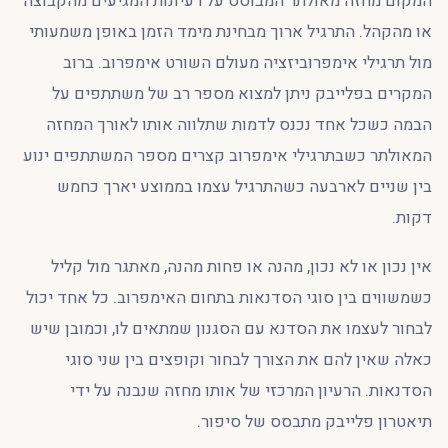
המקום מחזה מאולתר המבוסס על רעיונות המגיעים מהקבוצה
או מהקהל. התרגיל ארוך מבחינת מימד הזמן באופן משמעותי
מול תרגילי אימפרוביזציה מעולם השורט אימפרוב. ברוב
המקרים בפלייבק ניתן למצוא מספר רב של משתתפים על
הבמה כשכל אחד נכנס לדמות שתלווה אותו לאורך המחזה
המאולתר כשבתרגילי אימפרוב קצרים מספר המשתתפים ינוע
בין שניים לארבעה כשהתרגיל עצמו בממוצע יארך כחמש
דקות.
אין נכון או לא נכון, מהנה או פחות מהנה, מאתגר מול קליל
כשמשווים בין סוגי הסדנאות בתחום האימפרוב. כל אחד יכול
לבחור לעצמו את הסדנא עם הסגנון שמתאים לו, וכמובן שיש
כאלה שאין להם את הצורך לבחור וקופצים בין שני סוגי
הסדנאות. הרעיון המרכזי של אותו מחזה שנבנה על ידי
תיאטרון פלייבק מתבסס של סיפור.