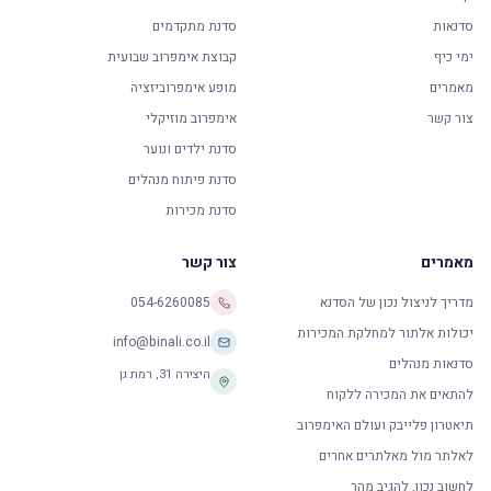
סדנאות
סדנת מתקדמים
ימי כיף
קבוצת אימפרוב שבועית
מאמרים
מופע אימפרוביזציה
צור קשר
אימפרוב מוזיקלי
סדנת ילדים ונוער
סדנת פיתוח מנהלים
סדנת מכירות
מאמרים
צור קשר
מדריך לניצול נכון של הסדנא
054-6260085
יכולות אלתור למחלקת המכירות
info@binali.co.il
סדנאות מנהלים
היצירה 31
,
רמת גן
להתאים את המכירה ללקוח
תיאטרון פלייבק ועולם האימפרוב
לאלתר מול מאלתרים אחרים
לחשוב נכון, להגיב מהר