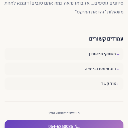
סיווגים נוספים... אז בואו נראה כמה אתם טובים! דוגמא לאחת
משאלות "זהו את המיקס"
עמודים קשורים
←
משחקי תיאטרון
←
חוג אימפרוביזציה
←
צור קשר
מעוניינים לשמוע עוד?
054-6260085