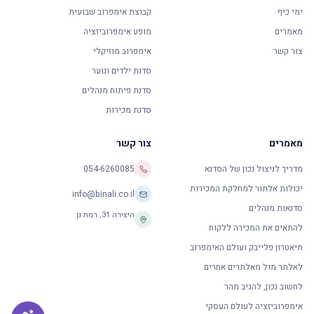
ימי כיף
קבוצת אימפרוב שבועית
מאמרים
מופע אימפרוביזציה
צור קשר
אימפרוב מוזיקלי
סדנת ילדים ונוער
סדנת פיתוח מנהלים
סדנת מכירות
מאמרים
צור קשר
מדריך לניצול נכון של הסדנא
054-6260085
יכולות אלתור למחלקת המכירות
info@binali.co.il
סדנאות מנהלים
היצירה 31
,
רמת גן
להתאים את המכירה ללקוח
תיאטרון פלייבק ועולם האימפרוב
לאלתר מול מאלתרים אחרים
לחשוב נכון, להגיב מהר
אימפרוביזציה לעולם העסקי