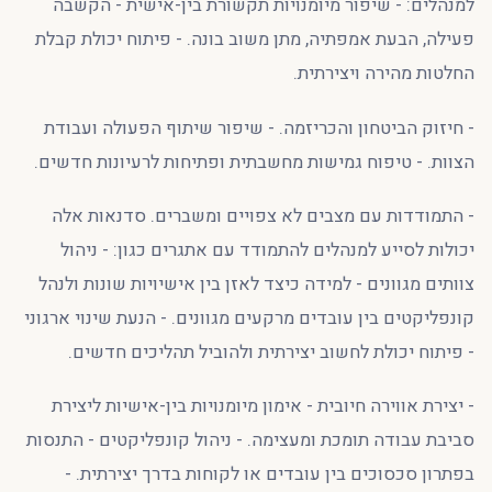
למנהלים: - שיפור מיומנויות תקשורת בין-אישית - הקשבה
פעילה, הבעת אמפתיה, מתן משוב בונה. - פיתוח יכולת קבלת
החלטות מהירה ויצירתית.
- חיזוק הביטחון והכריזמה. - שיפור שיתוף הפעולה ועבודת
הצוות. - טיפוח גמישות מחשבתית ופתיחות לרעיונות חדשים.
- התמודדות עם מצבים לא צפויים ומשברים. סדנאות אלה
יכולות לסייע למנהלים להתמודד עם אתגרים כגון: - ניהול
צוותים מגוונים - למידה כיצד לאזן בין אישיויות שונות ולנהל
קונפליקטים בין עובדים מרקעים מגוונים. - הנעת שינוי ארגוני
- פיתוח יכולת לחשוב יצירתית ולהוביל תהליכים חדשים.
- יצירת אווירה חיובית - אימון מיומנויות בין-אישיות ליצירת
סביבת עבודה תומכת ומעצימה. - ניהול קונפליקטים - התנסות
בפתרון סכסוכים בין עובדים או לקוחות בדרך יצירתית. -