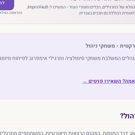
למ
לגישה למאגר המלא של התרגילים, הכלים וחומרי העזר - המשיכו ל-ImproVault,
אומית הכוללת גם תכנים בעברית.
ההרשמה המלאה
קטית - משחקי ניהול
נהלים המשלבת משחקי סימולציה ותרגילי אימפרוב לפיתוח מיומנוי
אמה? השאירו פרטים →
הול?
טוב דרך התנסות. במקום הרצאות תיאורטיות, המשתתפים מתרגלים