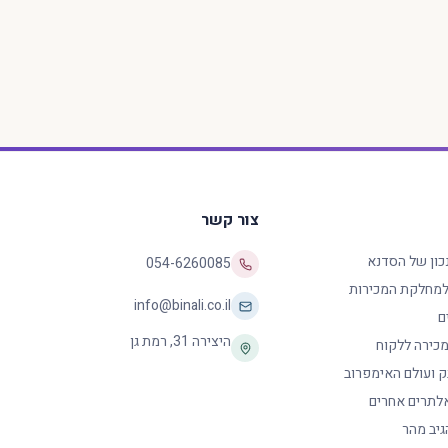
צור קשר
נכון של הסדנא
054-6260085
 למחלקת המכירות
info@binali.co.il
ם
היצירה 31
,
רמת גן
כירה ללקוח
ק ועולם האימפרוב
לתרים אחרים
גיב מהר