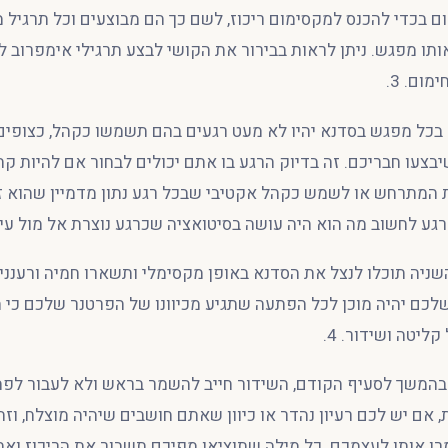
ום בכדי להכנס למקסימום ריכוז, לשם כך הם מבוצעים וכל תרגיל 
ותו מפגש. ניתן לראות בבירור את הקושי לבצע תרגילי אימפרוב ל
ום. 3.
בכל מפגש בסדנא יהיו לא מעט רגעים בהם תשמשו כקהל, כצופים
יבצעו חבריכם. זה בדיוק הרגע בו אתם יכולים לבחור אם להיות ק
 המתרחש או לשמש כקהל אקטיבי שבכל רגע נתון מדמיין שהוא
רגע לחשוב מה הוא היה עושה בסיטואציה שכרגע נוצרת אל מול עיני
ניה תוכלו לנצל את הסדנא באופן מקסימלי ותשארו חמיה ורענני
לכם יהיה מוכן לכל הפתעה שתגיע מכיוונו של הפרטנר שלכם כי 
ליטה ושידור. 4.
בהמשך לסעיף הקודם, השידור חייב להשמר בראש ולא לעבור לפ
, אם יש לכם רעיון נהדר או כיוון שאתם חושבים שיהיה מוצלח, וז
 אותו לעצמכם. כל מילה שתוציאו מפיכם תשבור את הריכוז ואת