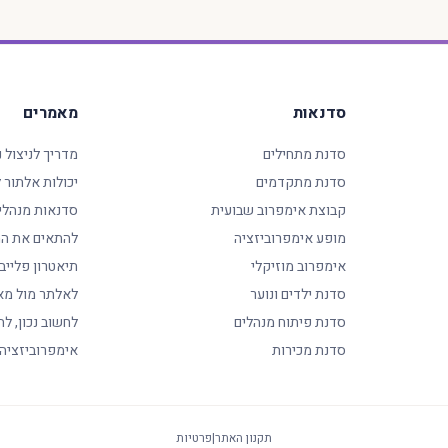
סדנאות
מאמרים
סדנת מתחילים
מדריך לניצול 
סדנת מתקדמים
יכולות אלתור
קבוצת אימפרוב שבועית
סדנאות מנהלי
מופע אימפרוביזציה
להתאים את המ
אימפרוב מוזיקלי
תיאטרון פלייב
סדנת ילדים ונוער
לאלתר מול מא
סדנת פיתוח מנהלים
לחשוב נכון, לה
סדנת מכירות
אימפרוביזציה
תקנון האתר
|
פרטיות