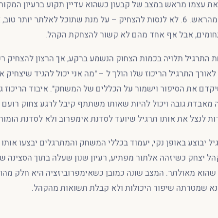
את עצמו מראש במצב של קבעון כשהוא עדיין תקוע ברעיון המקור
קשה לו להוציא אותו מהראש. 6. לא לנסות להצחיק – על מנת שתוכל לאלתר יותר 
ומים, אבל אף אחד מהם לא קשור להצחקת הקהל.
התרגיל תלויה בכמות הצחוק הנשמע ברקע, אך הרצון להצחיק רק 
אורך התרגיל הריכוז שלו הולך ל – "מה אני יכול להגיד שיצחיק 
שיקדם את הסיפור וישמור על הכללים של המשחק". איבוד הריכוז ג
מאבדת גובה ויכול להיות שאותו משתתף קיבל לרגע צחוק רועם
 לנצל את אותו תרגיל שיועד לסדנת אימפרוב ולא לסדנת הומור.
ל יבוצע באופן נקי, יעמוד בכללי המשחק והמתרגלים יבצעו אותו כ
הקהל יצחק כשיזהה אלתור מפתיע, רעיון שנון שעלה בתוך הסצינה 
ר שהוא מאולתר. המצב שונה כמובן כשאימפרוביזציה היא חלק מה
נא שמטרתה שיפור היכולות ולא קבלת תשואות מהקהל.