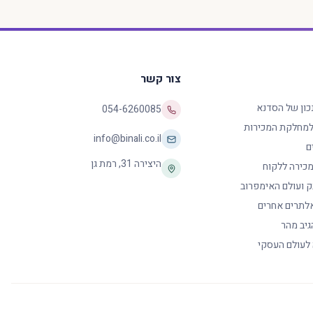
צור קשר
נכון של הסדנא
054-6260085
 למחלקת המכירות
info@binali.co.il
ם
היצירה 31
,
רמת גן
כירה ללקוח
ק ועולם האימפרוב
לתרים אחרים
גיב מהר
 לעולם העסקי