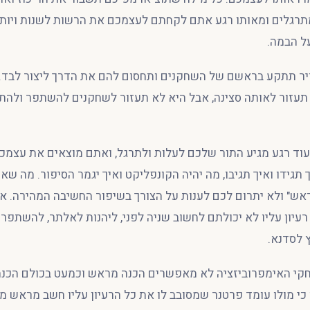
רגלים ומאותו רגע אתם לקחתם לעצמכם את הרשות לשנות ויותר
ל הבמה.
יר תתקע בראשם של השחקנים ותחסום להם את הדרך ליצור לבד. א
 תעזור לאותה סצינה, אבל היא לא תעזור לשחקנים להשתפר ולהתא
וד רגע מגיע התור שלכם לעלות ולתרגל, ואתם מוצאים את עצמכם
 תגידו ואיך תגיבו, מה יהיה הקונפליקט ואיך יגמר הסיפור. מה ש
אש" ולא יתרום לכם לענות על הצורך בשיפור החשיבה המהירה. א
רעיון עליו לא יכולתם לחשוב שניה לפני, ליהנות לאלתר, להשתפר 
 לסדנא.
חקי האימפרוביזציה לא מאפשרים הכנה מראש וכמעט בכולם הכנ
י מולו עומד פרטנר שמסובב לו את כל הרעיון עליו חשב מראש מ