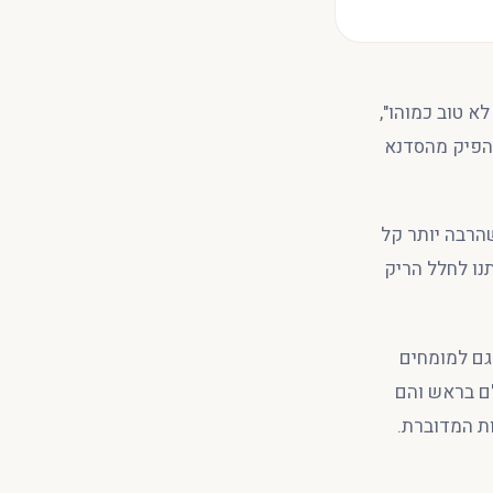
דו "אני לא טוב כמוהו",
להפיק מהסדנא
הרבה יותר קל
 כצופים מהצד. 2. ריכוז – אל תתנו לחלל הריק
גם למומחים
ם בראש והם
ת המדוברת.