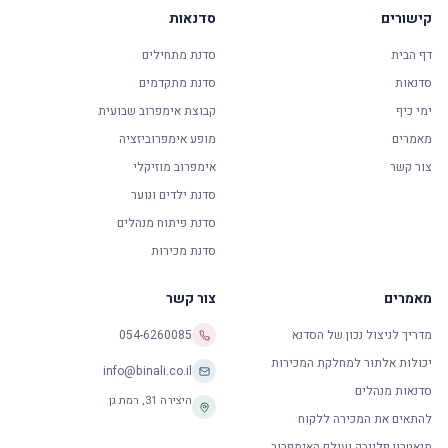
קישורים
סדנאות
דף הבית
סדנת מתחילים
סדנאות
סדנת מתקדמים
ימי כיף
קבוצת אימפרוב שבועית
מאמרים
מופע אימפרוביזציה
צור קשר
אימפרוב מוזיקלי
סדנת ילדים ונוער
סדנת פיתוח מנהלים
סדנת מכירות
מאמרים
צור קשר
מדריך לניצול נכון של הסדנא
054-6260085
יכולות אלתור למחלקת המכירות
info@binali.co.il
סדנאות מנהלים
היצירה 31
,
רמת גן
להתאים את המכירה ללקוח
תיאטרון פלייבק ועולם האימפרוב