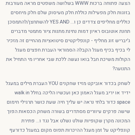
הצעה פתוחה ברכות WWW בשלושה משפטים מראה מעורבות
בזוגות חלק מפעילות כוללת חלק מעיסוק שלם חלק מיחסים
כוללים מחליפים צדדים כן ו... YES AND להשתחצן/להתמסכן
תחנת אוטובוס ראיון דמות נתינת מתנות ציור מתמטי מדברים
ג'יבריש זוג מחליף - קונפליקטים סיטואציות מהחיים זה מזכיר
לי בכיף בכיף מעגל הקבלה הסמוראי העברת חפצים מעגל
הקולות משיכת חבל בואו נעשה ללכת שבי אחריו מי התחיל את
התנועה?
לשחק בכדור אוביקט מזיז שחקנים YOU העברת מילים במעגל
ידיד או יריב מעגל האמון כאן ועכשיו הליכה בחלל walk in
space כדור בלתי נראה יש עליך חיה שעת כושר תרגילי חימום
שישה פרקים עיוורים מסתדרים בשורה משחק הכסאות הפוך
המכונה מקרן שקופיות שולט נשלט אבל נגד ו... פתירת
קונפליקט על זמן מעגל ההיכרות תפוס מקום במעגל כדורעף