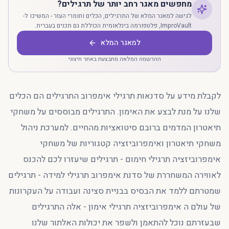
מחפשים מאגר רחב יותר של תרגילים?
לגישה למאגר המלא של התרגילים, הכלים וחומרי העזר - המשיכו ל-
ImproVault, פלטפורמה בינלאומית הכוללת גם תכנים בעברית.
למאגר המלא
ההרשמה המלאה מתבצעת באתר חיצוני
לקבלת מידע על סדנאות תרגילי אימפרוב התרגילים הם הכלים
שלנו על מנת לבצע את האימון. התרגילים מבוססים על משחקי
תיאטרון המדמים ברובם סיטואציות מהחיים. למערכת ניהול
משחקי תיאטרון ואימפרוביזציה קטגוריות של משחקי
אימפרוביזציה תרגילי חימום - תרגילים שיעזרו לכם להכנס
לאווירה המשחררת של סדנת אימפרוב תרגילי למידה - תרגילים
שמטרתם ללמד את הבסיס בבניית סצינה ועבודה על העקרונות
של עולם ה אימפרוביזציה תרגילי אימון - אלה התרגילים
שבעזרתם נוכל להתאמן ולשפר את יכולות האלתור שלנו