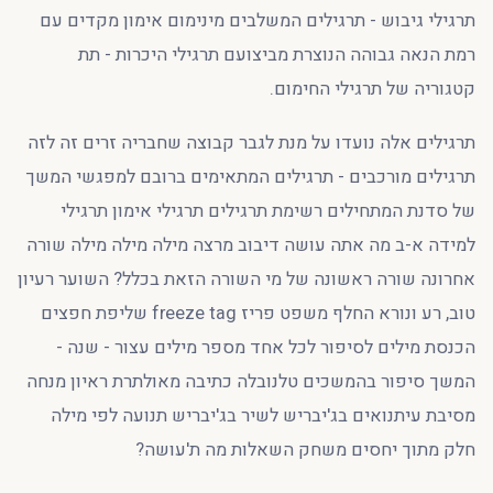
תרגילי גיבוש - תרגילים המשלבים מינימום אימון מקדים עם
רמת הנאה גבוהה הנוצרת מביצועם תרגילי היכרות - תת
קטגוריה של תרגילי החימום.
תרגילים אלה נועדו על מנת לגבר קבוצה שחבריה זרים זה לזה
תרגילים מורכבים - תרגילים המתאימים ברובם למפגשי המשך
של סדנת המתחילים רשימת תרגילים תרגילי אימון תרגילי
למידה א-ב מה אתה עושה דיבוב מרצה מילה מילה מילה שורה
אחרונה שורה ראשונה של מי השורה הזאת בכלל? השוער רעיון
טוב, רע ונורא החלף משפט פריז freeze tag שליפת חפצים
הכנסת מילים לסיפור לכל אחד מספר מילים עצור - שנה -
המשך סיפור בהמשכים טלנובלה כתיבה מאולתרת ראיון מנחה
מסיבת עיתנואים בג'יבריש לשיר בג'יבריש תנועה לפי מילה
חלק מתוך יחסים משחק השאלות מה ת'עושה?