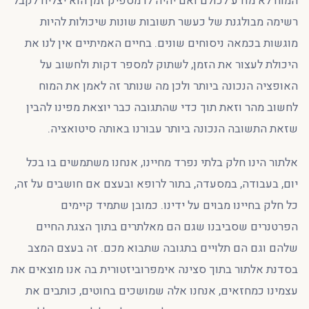
המוח לא מודע לכולם ואם יהיה לו מספיק זמן הוא יצליח לקבל
רשימה מבולגנת של כעשר תשובות שונות שיכולות להיות
מוגשות בכמאה ניסוחים שונים. בחיים האמיתיים אין לנו את
היכולת לעצור את הזמן, לשתוק למספר דקות ולחשוב על
האופציה הנכונה ביותר ולכן מה שנותר זה לאמן את המוח
לחשוב מהר וזאת תוך כדי שהתגובה כבר יוצאת מפינו להבין
שזאת התשובה הנכונה ביותר עבורנו באותה סיטואציה.
אלתור הינו חלק בלתי נפרד מחיינו, אנחנו משתמשים בו בכל
יום, בעבודה, במסעדה, בתור לרופא ובעצם אם חושבים על זה,
כל חלק בחיינו מבוים על ידינו. כמובן שתמיד קיימים
הפרטנרים שסביבנו שגם הם מאלתרים בתוך הצגת החיים
שלהם וגם הם תלויים בתגובה שתבוא מכם. זה בעצם המצב
בסדנת אלתור בתוך סצינה אימפרוביזטורית בה אנו מוצאים את
עצמינו כמחזאים, אנחנו אלה שמושכים בחוטים, כותבים את