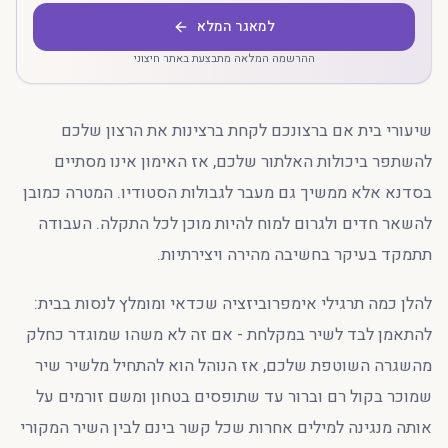
למאגר המלא
ההרשמה המלאה מתבצעת באתר חיצוני
שיעורי בית אם ברצונכם לקחת ברצינות את הרצון שלכם
להשתפר ביכולות האלתור שלכם, אז האימון אינו מסתיים
בסדנא אלא ממשיך גם מעבר לגבולות הסטודיו. המטרה כמובן
להשאר חדים ולגרום למוח להיות מוכן לכל התקלה. העבודה
תתמקד בעיקר בחשיבה מהירה ויצירתיות.
להלן כמה תרגילי אימפרוביזציה שכדאי ומומלץ לנסות בבית:
להתאמן לבד לשיר במקלחת - אם זה לא משהו שמוגדר כחלק
מהשגרה השוטפת שלכם, אז הנוהל הוא להתחיל מלשיר שיר
שמוכר בקול רם וברור עד שתופסים בטחון ומשם זורמים על
אותה מנגינה למילים אחרות שכל קשר בינם לבין השיר המקורי