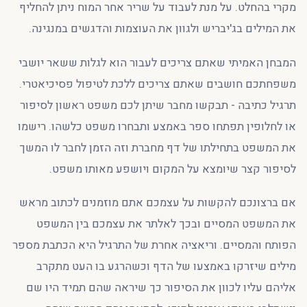
מקרי בהחלט. על מנת לעבוד על שריר אחר המוח ניתן להחליף
את המילים בג'יבריש ולגוון את העוצמות והדגשים במנגינה.
המבחן האמיתי שאתם צריכים לעבור הוא לגלות ששאר יושבי
משפחתכם חושבים שאתם צריכים ללכת לטיפול פסיכיאטרי.
תרגיל כתיבה - תבקשו מחבר שיתן לכם משפט ראשון לסיפור
או לחלופין תפתחו ספר באמצע ותבחרו משפט כלשהו. רישמו
את המשפט בתחילתו של דף מחברת וזה הזמן לחבר לו המשך
לסיפור קצר שיומצא על המקום ויושפע מאותו משפט.
אם ברצונכם להקשות על עצמכם אתם מוזמנים לכתוב מראש
את המשפט המסיים ובכך לאלתר את עצמכם בין המשפט
הפותח והמסיים. וריאציה אחרת של התרגיל היא הכתבת מספר
מילים שיזרקו באמצעו של הדף וכשהרגע בו העט מתקרב
אליהם עליו לכוון את הסיפור כך שיראה שהם תמיד היו שם