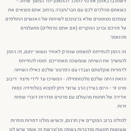
וישתלבו באופן אורגני לתוכו. להתאמן יחד המשך שיחה -
כשאתם מהלכים לכם עם חבר/חברה ברחוב אתם מוצאים את
עצמכם מצוטטים שלא ברצונכם לשיחות של האנשים החולפים
על פניכם וברוב המקרים (אם אתם נורמלים) מתעלמים
מהנאמר.
זה הזמן להתייחס למשפט שנזרק לאוויר ונשאר יתום, זה הזמן
להמשיך את השיחה שנמשכה מאחריכם. תנסו להתייחס
לדמויות שקלטתם ועבדו עם הפרטנר שלכם כאילו השיחה
הזאת היתה שלכם מלכחתחילה - המשיכו עד לידי מיצוי. דיבוב
סרט זר - היום בעידן הרב ערוצי ניתן למצוא בטלוויזיה כמות
אדירה של תחנות מהעולם עם סרטים וסדרות דוברי שפות
זרות.
למזלנו ברוב המקרים אין תרגום, וכשיש מולנו דמויות מוזרות
שעושות תנועות ומדברות בשפה מג'וברשת זה אומר שיש לנו