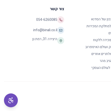
צור קשר
נכון של הסדנא
054-6260085
 למחלקת המכירות
info@binali.co.il
ם
היצירה 31
,
רמת גן
כירה ללקוח
ק ועולם האימפרוב
לתרים אחרים
גיב מהר
 לעולם העסקי