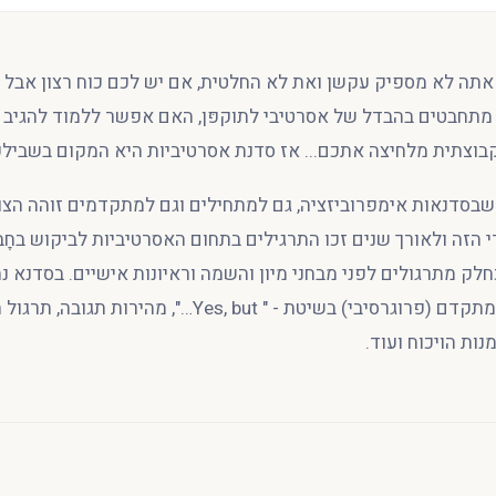
תה לא מספיק עקשן ואת לא החלטית, אם יש לכם כוח רצון אבל ב
מתחבטים בהבדל של אסרטיבי לתוקפּן, האם אפשר ללמוד להגיב 
בוצתית מלחיצה אתכם... אז סדנת אסרטיביות היא המקום בשבילכ
בסדנאות אימפרוביזציה, גם למתחילים וגם למתקדמים זוהה הצו
י הזה ולאורך שנים זכו התרגילים בתחום האסרטיביות לביקוש בחָב
לק מתרגולים לפני מבחני מיון והשמה וראיונות אישיים. בסדנא נ
מפגשים, מענה חיובי מתקדם (פרוגרסיבי) בשיטת - " Yes, but…", מהירו
נות הויכוח ועוד.