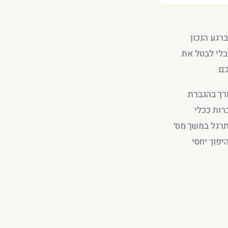
רגע הנכון
בלי לבטל את
ם.
רך בהגברת
רות ככלי
תרגל במשך מס'
ת תגובה, תרגול היפוך יחסי