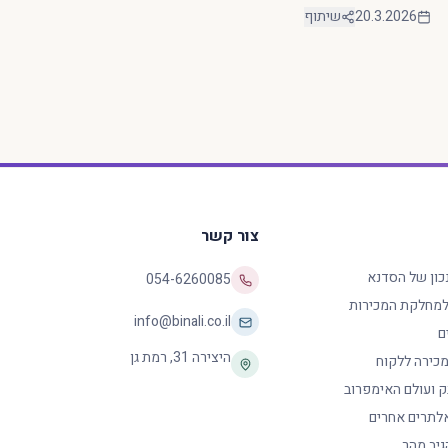
20.3.2026
שיתוף
צור קשר
נכון של הסדנא
054-6260085
 למחלקת המכירות
info@binali.co.il
ם
היצירה 31
,
רמת גן
כירה ללקוח
ק ועולם האימפרוב
לתרים אחרים
גיב מהר