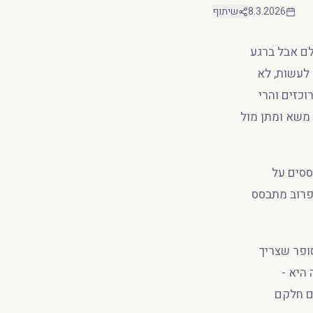
8.3.2026
שיתוף
לם אבל ברגע
 לעשות, לא
וכזים והרי
 משא ומתן מול
ססים על
מפרוב מתבסס
ופר שצריך
היא -
ם חלקם