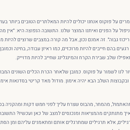
ומרים על פוקוס אנחנו יכולים להיות המאלתרים הטובים ביותר בעו
ניפול על הפנים ואיתנו המוצר שלנו. התשובה הנפוצה היא: "אין מה
יכוז גבוה". זה אמנם נכון, אבל מה קורה במצבים שרוצים להיות מר
געים בהם חייבים להיות מרוכזים, כמו ראיון עבודה, בחינה וכמובן
אפילו שלב שבירת הקרח והמינגלינג שחייב להיות מדוייק.
ור לנו לשמור על פוקוס. כמובן שלאחר הכרת הכלים השונים המבו
ם ובקבוצות השלב הבא יהיה אימון. מודול מאד קריטי בסדנאות אי
מהאתמול, מהמחר, מהבוס שצרח עליך לפני חמש דקות ומהקניה בס
יך מתנתקים מהמציאות ומנכנסים למצב של כאן ועכשיו? התשובה 
רגילים, אלא תרגילים שמתרגלים אותם ומתאמנים עליהם ומן הסת