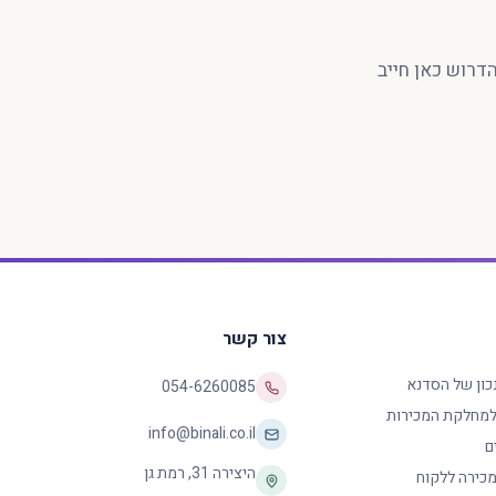
דרוש כאן חייב
צור קשר
נכון של הסדנא
054-6260085
 למחלקת המכירות
info@binali.co.il
ם
היצירה 31
,
רמת גן
כירה ללקוח