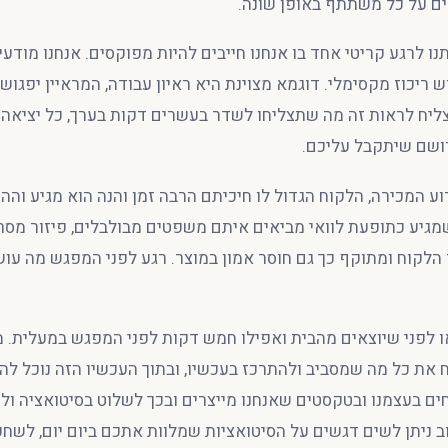
ים על כל משתתף באופן שונה.
תנו לרגע קריטי אחד בו אנחנו חייבים להיות מפוקסים. אנחנו מודע
 ריכוז מקסימלי. דוגמא מצוינת היא ראיון עבודה, המראיין יפגוש
צליח לראות זה מה שתצליחו לשדר בעשרים דקות בערך, כל יציאה
ושם שיתקבל עליכם.
ע המכירה, הלקוח הגדול לו חיכיתם הרבה זמן והנה הוא מגיע והה
שמגיע כתופעת לוואי מביאים איתם משפטים מבולבלים, פיזור מס
הלקוח ומתוקף כך גם חוסר אמון במוצר. רגע לפני המפגש מה עוש
או לפני שיוצאים מהבית ואפילו חמש דקות לפני המפגש במעלית. 
ת כל מה שמסביב ולהתרכז בעכשיו, ובתוך העכשיו הזה נוכל להי
חים בעצמנו ובטקסטים שאנחנו מייצרים ובכך לשלוט בסיטואציה ולה
 ניתן לשים דגשים על הסיטואציות שמלוות אתכם ביום יום, לשח