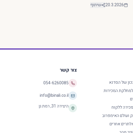
20.3.2026
שיתוף
צור קשר
נכון של הסדנא
054-6260085
 למחלקת המכירות
info@binali.co.il
ם
היצירה 31
,
רמת גן
כירה ללקוח
ק ועולם האימפרוב
לתרים אחרים
גיב מהר