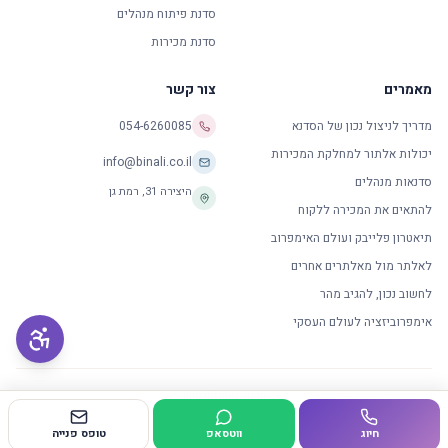
סדנת פיתוח מנהלים
סדנת מכירות
מאמרים
צור קשר
מדריך לניצול נכון של הסדנא
054-6260085
יכולות אלתור למחלקת המכירות
info@binali.co.il
סדנאות מנהלים
היצירה 31
,
רמת גן
להתאים את המכירה ללקוח
תיאטרון פלייבק ועולם האימפרוב
לאלתר מול מאלתרים אחרים
לחשוב נכון, להגיב מהר
אימפרוביזציה לעולם העסקי
תקנון האתר
|
פרטיות
© 2014 כל הזכויות שמורות למכון לאלתור
חיוג
ווטסאפ
טופס פנייה