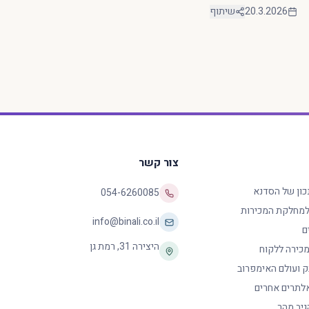
20.3.2026
שיתוף
צור קשר
נכון של הסדנא
054-6260085
 למחלקת המכירות
info@binali.co.il
ם
היצירה 31
,
רמת גן
כירה ללקוח
ק ועולם האימפרוב
לתרים אחרים
גיב מהר