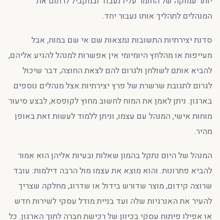
יותר עמוקה של החומר עליו נעבוד ובמקביל לרתום את
המנהלים לתהליך אותו נעבור יחד.
סדנת יצירתיות התשובות נמצאות שם אי שם במוח, אבל
מעייפות או מהלחץ היומיומי אין אפשרות למנהל להגיע אליהם,
להביא אותם לשולחן ולגרום להם לצאת החוצה, דבר שיכול
לגרום לתגובת שרשרת של פרץ יצירתיות אצל מנהלים נוספים
בארגון. ניתן לאמן את המוח לחשוב מחוץ לקופסא, לבצע סיעור
מוחות אישי, המנהל עם עצמו, וניתן ללמוד לעשות זאת באופן
מהיר.
המנהל של היום נתקל בהמון שאלות ובעיות אליהן הוא אמור
להביא פתרונות. והוא מוצא את עצמו מול הרבה דילמות: עובד
שרוצה קידום, מוצר שדורש בידול או שדרוג, מחלקה שצריך
להעיר את האנרגיות שלה ועד בניית מודל עסקי לשירות חדש
או אפילו פיתוח עסקי בכיוון של רכישת חברה לתוך הארגון. כל