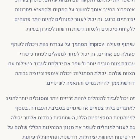
אימפרוב מחייב אותך לחשוב על המקום ולהמציא פתרונות
יצירתיים ברגע. זה יכול לעזור למנהלים להיות יותר פתוחים
ללקיחת סיכונים ולנסות גישות חדשות לפתרון בעיות.
שיתוף פעולה: Improv מסתמך על עבודת צוות ויכולת לשתף
פעולה עם אחרים. זה יכול לעזור למנהלים לפתח כישורי
עבודת צוות טובים יותר ולשפר את יכולתם לעבוד ביעילות עם
הצוות שלהם. יכולת הסתגלות: יכולת אימפרוביזציה גבוהה
דורשת ממך להיות גמיש והתאמה לשינויים.
זה יכול לעזור למנהלים להיות זריזים יותר ומסוגלים יותר להגיב
לאתגרים בלתי צפויים או שינויים בסביבת העבודה. בנוסף
למיומנויות הספציפיות הללו, השתתפות בסדנת אלתור יכולה
גם לעזור למנהלים לשפר את סגנון המנהיגות הכללי שלהם על
ידי טיפוח תחושת יצירתיות, חדשנות ופתיחות לרעיונות