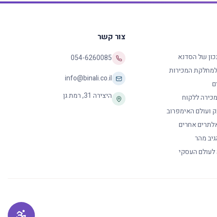
צור קשר
נכון של הסדנא
054-6260085
 למחלקת המכירות
info@binali.co.il
ם
היצירה 31
,
רמת גן
כירה ללקוח
ק ועולם האימפרוב
לתרים אחרים
גיב מהר
 לעולם העסקי