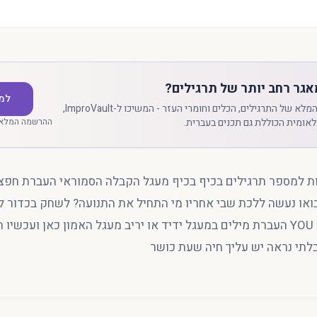
גר רחב יותר של תרגילים?
למ
לגישה למאגר המלא של התרגילים, הכלים וחומרי העזר - המשיכו ל-ImproVault,
אומית הכוללת גם תכנים בעברית.
ההרשמה המלאה
ות למספר תרגילים בכיף בכיף מעגל הקבלה הסמוראי העברת חפצ
ואו נעשה ללכת שבי אחריו מי התחיל את התנועה? לשחק בכדור 
אוביקט מזיז שחקנים YOU העברת מילים במעגל ידיד או יריב מעגל האמון כאן ועכש