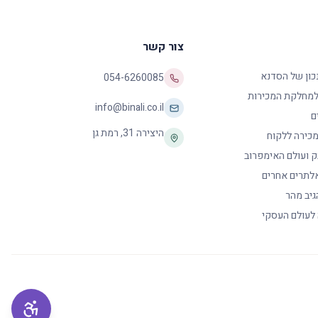
צור קשר
נכון של הסדנא
054-6260085
 למחלקת המכירות
info@binali.co.il
ם
היצירה 31
,
רמת גן
כירה ללקוח
ק ועולם האימפרוב
לתרים אחרים
גיב מהר
 לעולם העסקי